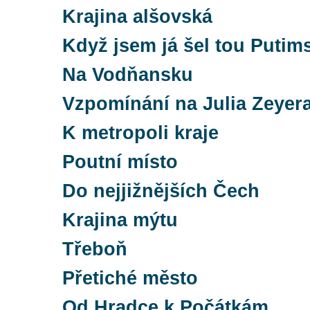
Krajina alšovská
Když jsem já šel tou Puti
Na Vodňansku
Vzpomínání na Julia Zeyer
K metropoli kraje
Poutní místo
Do nejjižnějších Čech
Krajina mýtu
Třeboň
Přetiché město
Od Hradce k Počátkám