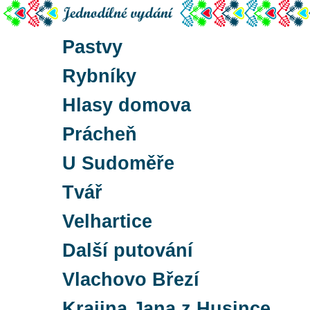
Pastvy
Rybníky
Hlasy domova
Prácheň
U Sudoměře
Tvář
Velhartice
Další putování
Vlachovo Březí
Krajina Jana z Husince