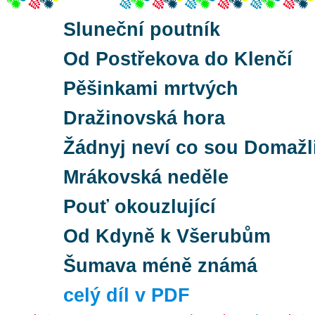
Sluneční poutník
Od Postřekova do Klenčí
Pěšinkami mrtvých
Dražinovská hora
Žádnyj neví co sou Domažl
Mrákovská neděle
Pouť okouzlující
Od Kdyně k Všerubům
Šumava méně známá
celý díl v PDF